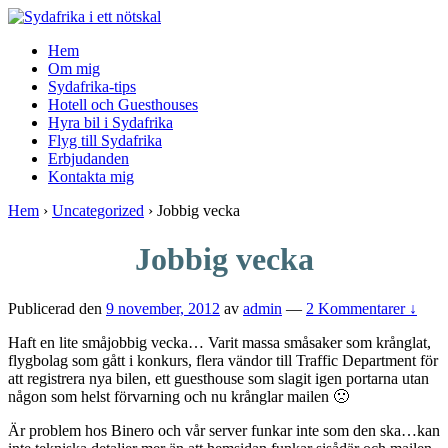
↓
Skip
Hem
to
Om mig
Main
Sydafrika-tips
Content
Hotell och Guesthouses
Hyra bil i Sydafrika
Flyg till Sydafrika
Erbjudanden
Kontakta mig
Hem
›
Uncategorized
›
Jobbig vecka
Jobbig vecka
Publicerad den
9 november, 2012
av
admin
—
2 Kommentarer ↓
Haft en lite småjobbig vecka… Varit massa småsaker som krånglat,
flygbolag som gått i konkurs, flera vändor till Traffic Department för
att registrera nya bilen, ett guesthouse som slagit igen portarna utan
någon som helst förvarning och nu krånglar mailen 🙁
Är problem hos Binero och vår server funkar inte som den ska…kan