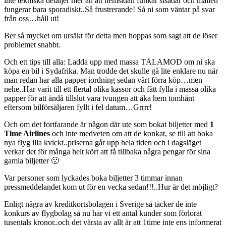
inte tekniska detaljer mer än att hemsidan funkar sisådär och mailen
fungerar bara sporadiskt..Så frustrerande! Så ni som väntar på svar
från oss…håll ut!
Ber så mycket om ursäkt för detta men hoppas som sagt att de löser
problemet snabbt.
Och ett tips till alla: Ladda upp med massa TÅLAMOD om ni ska
köpa en bil i Sydafrika. Man trodde det skulle gå lite enklare nu när
man redan har alla papper iordning sedan vårt förra köp…men
nehe..Har varit till ett flertal olika kassor och fått fylla i massa olika
papper för att ändå tillslut vara tvungen att åka hem tomhänt
eftersom bilförsäljaren fyllt i fel datum…Grrrr!
Och om det fortfarande är någon där ute som bokat biljetter med
1
Time Airlines
och inte medveten om att de konkat, se till att boka
nya flyg illa kvickt..priserna går upp hela tiden och i dagsläget
verkar det för många helt kört att få tillbaka några pengar för sina
gamla biljetter 🙁
Var personer som lyckades boka biljetter 3 timmar innan
pressmeddelandet kom ut för en vecka sedan!!!..Hur är det möjligt?
Enligt några av kreditkortsbolagen i Sverige så täcker de inte
konkurs av flygbolag så nu har vi ett antal kunder som förlorat
tusentals kronor..och det värsta av allt är att 1time inte ens informerat