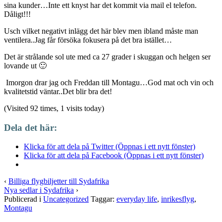
sina kunder…Inte ett knyst har det kommit via mail el telefon.
Dåligt!!!
Usch vilket negativt inlägg det här blev men ibland måste man
ventilera..Jag får försöka fokusera på det bra istället…
Det är strålande sol ute med ca 27 grader i skuggan och helgen ser
lovande ut 🙂
Imorgon drar jag och Freddan till Montagu…God mat och vin och
kvalitetstid väntar..Det blir bra det!
(Visited 92 times, 1 visits today)
Dela det här:
Klicka för att dela på Twitter (Öppnas i ett nytt fönster)
Klicka för att dela på Facebook (Öppnas i ett nytt fönster)
‹
Billiga flygbiljetter till Sydafrika
Nya sedlar i Sydafrika
›
Publicerad i
Uncategorized
Taggar:
everyday life
,
inrikesflyg
,
Montagu