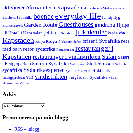
aktiviteter
Aktiviteter i Kapstaden
aktiviteter i Stellenbosch
everyday life
boende
familj
flyg
aktiviteter i Sydafrika
Guesthouses
Garden Route
guidning
Hjälpa
Franschhoek
julkalender
jobb
till
Hotell i Kapstaden
kaphalvön
Jul i Sydafrika
Kapstaden
priser i Sydafrika
resa
Kruger
Kenya
Malariafri Safari
restauranger i
resor sydafrika
med barn
Restauranger
Kapstaden
restauranger i vindistrikten
Safari
Safari
Safari i Sydafrika
Stellenbosch
i Krugerparken
Safaripaket
St Lucia
Sydafrikaexperten
sydafrika
sydafrikas vindistrikt
turist
vindistrikten
vin
vingårdar i Sydafrika
väder
vardagsproblem
välgörenhet
Wilmer
Arkiv
Arkiv
Prenumerera på min blogg
RSS – inlägg