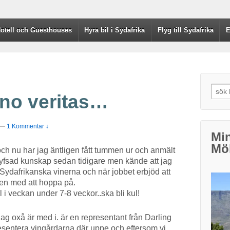
otell och Guesthouses
Hyra bil i Sydafrika
Flyg till Sydafrika
E
Searc
ino veritas…
—
1 Kommentar ↓
Min
Möl
 och nu har jag äntligen fått tummen ur och anmält
 hyfsad kunskap sedan tidigare men kände att jag
e Sydafrikanska vinerna och när jobbet erbjöd att
 sen med att hoppa på.
 i veckan under 7-8 veckor..ska bli kul!
 jag oxå är med i. är en representant från Darling
sentera vingårdarna där uppe och eftersom vi