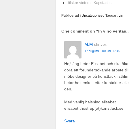
‹
älskar vintern i Kapstaden!
Publicerad i
Uncategorized
Taggar:
vin
One comment on “
In vino veritas
M.M
skriver:
17 augusti, 2008 kl. 17:45
Hej! Jag heter Elisabet och ska åka t
göra ett förundersökande arbete till
möbeldesigner på konstfack i sthlm
Letar helt enkelt efter kontakter el
den.
Med vänlig hälsning elisabet
elisabet.thostrup(at)konstfack.se
Svara