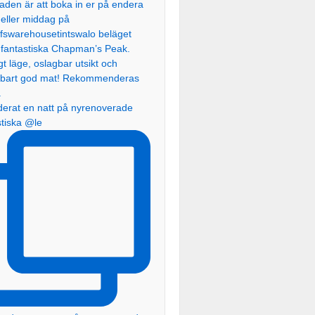
erat en natt på nyrenoverade
stiska @le