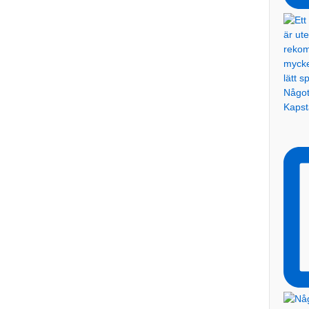
Något 
Kaps