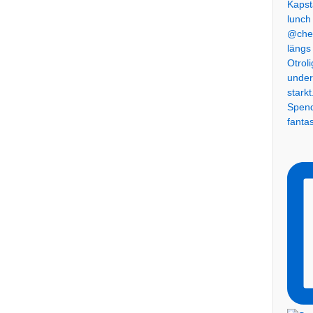
Spend
fanta