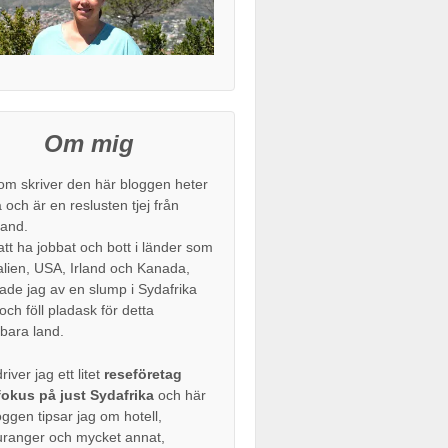
Om mig
om skriver den här bloggen heter
 och är en reslusten tjej från
and.
att ha jobbat och bott i länder som
alien, USA, Irland och Kanada,
de jag av en slump i Sydafrika
ch föll pladask för detta
bara land.
river jag ett litet
reseföretag
okus på just Sydafrika
och här
oggen tipsar jag om hotell,
uranger och mycket annat,