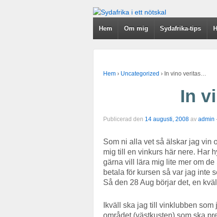
Hem
Om mig
Sydafrika-tips
H
Hem
›
Uncategorized
›
In vino veritas…
In v
Publicerad den
14 augusti, 2008
av
admin
Som ni alla vet så älskar jag vin
mig till en vinkurs här nere. Har
gärna vill lära mig lite mer om d
betala för kursen så var jag inte
Så den 28 Aug börjar det, en kväll
Ikväll ska jag till vinklubben som
området (västkusten) som ska pre