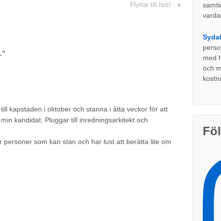
Flyttar till hus!
›
samti
varda
Sydaf
perso
…
”
med ho
och my
kostn
ill kapstaden i oktober och stanna i åtta veckor för att
 min kandidat. Pluggar till inredningsarkitekt och
Föl
.
ler personer som kan stan och har lust att berätta lite om