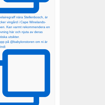
topp på @babylonstoren om ni är
vindi