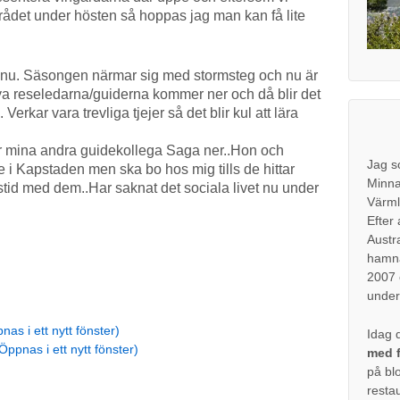
rådet under hösten så hoppas jag man kan få lite
e nu. Säsongen närmar sig med stormsteg och nu är
 reseledarna/guiderna kommer ner och då blir det
rkar vara trevliga tjejer så det blir kul att lära
mina andra guidekollega Saga ner..Hon och
Jag s
 i Kapstaden men ska bo hos mig tills de hittar
Minna
tstid med dem..Har saknat det sociala livet nu under
Värml
Efter 
Austr
hamna
2007 o
under
nas i ett nytt fönster)
Idag d
Öppnas i ett nytt fönster)
med f
på bl
resta