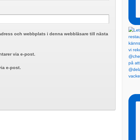
adress och webbplats i denna webbläsare till nästa
arer via e-post.
ia e-post.
@dela
vacke