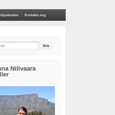
rbjudanden
Kontakta mig
h for:
na Nilivaara
ler