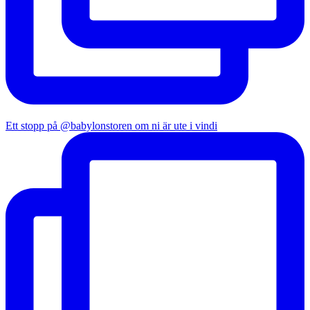
Ett stopp på @babylonstoren om ni är ute i vindi