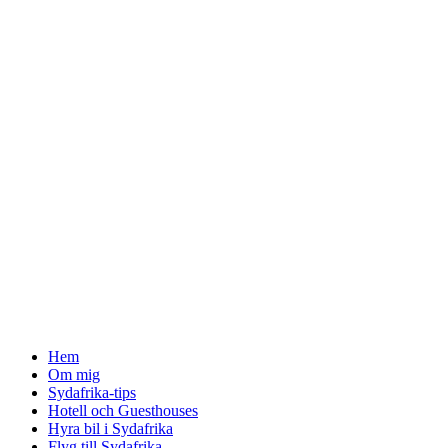
↓
Skip
to
Main
Content
Hem
Om mig
Sydafrika-tips
Hotell och Guesthouses
Hyra bil i Sydafrika
Flyg till Sydafrika