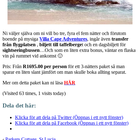
Ni väljer själva om ni vill bo tre, fyra el fem nätter och förutom
boende på mysiga
Villa Cape Adventures
, ingår även
transfer
från flygplatsen
,
biljett till taffelberge
t och en dagsbiljett för
sightseeingbussen
…Och som en liten extra bonus, väntar en flaska
vin på rummet vid ankomst 🙂
Pris: Från
R1695.00 per person
för ett 3-nätters paket så man
sparar en liten slant jämfört om man skulle boka allting separat.
Mer om detta paket kan ni läsa
HÄR
(Visited 63 times, 1 visits today)
Dela det här:
Klicka för att dela på Twitter (Öppnas i ett nytt fönster)
Klicka för att dela på Facebook (Öppnas i ett nytt fönster)
‹
Parkers Cottage, St Lucia