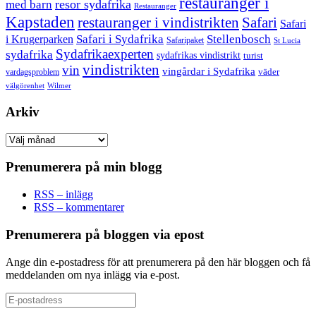
restauranger i
resor sydafrika
med barn
Restauranger
Kapstaden
restauranger i vindistrikten
Safari
Safari
Safari i Sydafrika
Stellenbosch
i Krugerparken
Safaripaket
St Lucia
Sydafrikaexperten
sydafrika
sydafrikas vindistrikt
turist
vindistrikten
vin
vingårdar i Sydafrika
väder
vardagsproblem
välgörenhet
Wilmer
Arkiv
Arkiv
Prenumerera på min blogg
RSS – inlägg
RSS – kommentarer
Prenumerera på bloggen via epost
Ange din e-postadress för att prenumerera på den här bloggen och få
meddelanden om nya inlägg via e-post.
E-
postadress