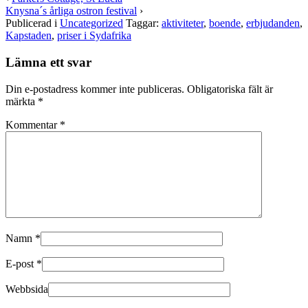
Knysna´s årliga ostron festival
›
Publicerad i
Uncategorized
Taggar:
aktiviteter
,
boende
,
erbjudanden
,
Kapstaden
,
priser i Sydafrika
Lämna ett svar
Din e-postadress kommer inte publiceras.
Obligatoriska fält är
märkta
*
Kommentar
*
Namn
*
E-post
*
Webbsida