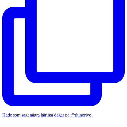
Hade som sagt några härliga dagar på @rhinorive