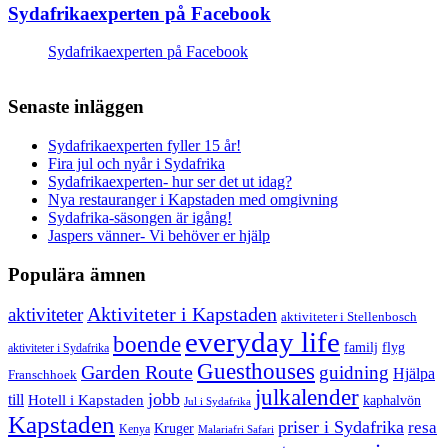
Sydafrikaexperten på Facebook
Sydafrikaexperten på Facebook
Senaste inläggen
Sydafrikaexperten fyller 15 år!
Fira jul och nyår i Sydafrika
Sydafrikaexperten- hur ser det ut idag?
Nya restauranger i Kapstaden med omgivning
Sydafrika-säsongen är igång!
Jaspers vänner- Vi behöver er hjälp
Populära ämnen
aktiviteter
Aktiviteter i Kapstaden
aktiviteter i Stellenbosch
everyday life
boende
familj
flyg
aktiviteter i Sydafrika
Guesthouses
Garden Route
guidning
Hjälpa
Franschhoek
julkalender
jobb
till
Hotell i Kapstaden
kaphalvön
Jul i Sydafrika
Kapstaden
priser i Sydafrika
resa
Kruger
Kenya
Malariafri Safari