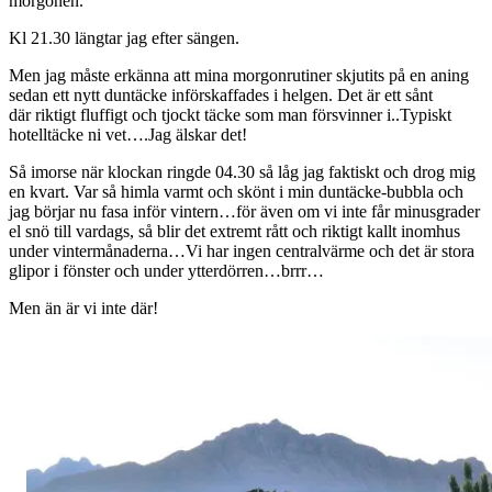
morgonen.
Kl 21.30 längtar jag efter sängen.
Men jag måste erkänna att mina morgonrutiner skjutits på en aning
sedan ett nytt duntäcke införskaffades i helgen. Det är ett sånt
där riktigt fluffigt och tjockt täcke som man försvinner i..Typiskt
hotelltäcke ni vet….Jag älskar det!
Så imorse när klockan ringde 04.30 så låg jag faktiskt och drog mig
en kvart. Var så himla varmt och skönt i min duntäcke-bubbla och
jag börjar nu fasa inför vintern…för även om vi inte får minusgrader
el snö till vardags, så blir det extremt rått och riktigt kallt inomhus
under vintermånaderna…Vi har ingen centralvärme och det är stora
glipor i fönster och under ytterdörren…brrr…
Men än är vi inte där!