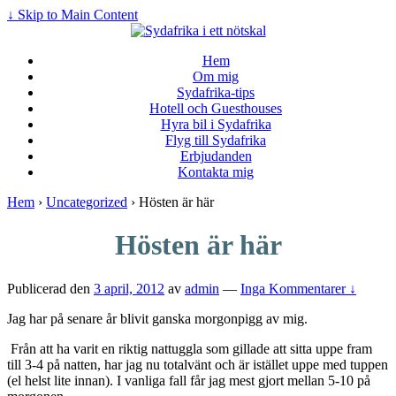
↓ Skip to Main Content
Hem
Om mig
Sydafrika-tips
Hotell och Guesthouses
Hyra bil i Sydafrika
Flyg till Sydafrika
Erbjudanden
Kontakta mig
Hem
›
Uncategorized
›
Hösten är här
Hösten är här
Publicerad den
3 april, 2012
av
admin
—
Inga Kommentarer ↓
Jag har på senare år blivit ganska morgonpigg av mig.
Från att ha varit en riktig nattuggla som gillade att sitta uppe fram
till 3-4 på natten, har jag nu totalvänt och är istället uppe med tuppen
(el helst lite innan). I vanliga fall får jag mest gjort mellan 5-10 på