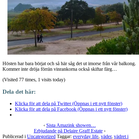
Hösten har bara börjat och så här såg det ut imorse från vår balkong.
Kommer inte dröja förrän vinrankorna också skiftar färg…
(Visited 77 times, 1 visits today)
Dela det här:
Klicka för att dela på Twitter (Öppnas i ett nytt fönster)
Klicka för att dela på Facebook (Öppnas i ett nytt fönster)
‹
Sista Amazink showen…
Erbjudande på Delaire Graff Estate
›
Publicerad i
Uncategorized
Taggar:
everyday life
,
väder
,
vädret i