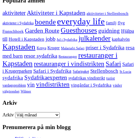
Populära ämnen
aktiviteter
Aktiviteter i Kapstaden
aktiviteter i Stellenbosch
everyday life
boende
familj
flyg
aktiviteter i Sydafrika
Guesthouses
Garden Route
guidning
Hjälpa
Franschhoek
julkalender
jobb
till
Hotell i Kapstaden
kaphalvön
Jul i Sydafrika
Kapstaden
priser i Sydafrika
resa
Kruger
Kenya
Malariafri Safari
restauranger i
resor sydafrika
med barn
Restauranger
Kapstaden
restauranger i vindistrikten
Safari
Safari
Safari i Sydafrika
Stellenbosch
i Krugerparken
Safaripaket
St Lucia
Sydafrikaexperten
sydafrika
sydafrikas vindistrikt
turist
vindistrikten
vin
vingårdar i Sydafrika
väder
vardagsproblem
välgörenhet
Wilmer
Arkiv
Arkiv
Prenumerera på min blogg