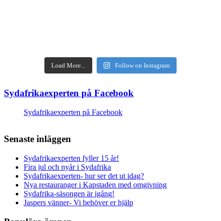
Load More...
Follow on Instagram
Sydafrikaexperten på Facebook
Sydafrikaexperten på Facebook
Senaste inläggen
Sydafrikaexperten fyller 15 år!
Fira jul och nyår i Sydafrika
Sydafrikaexperten- hur ser det ut idag?
Nya restauranger i Kapstaden med omgivning
Sydafrika-säsongen är igång!
Jaspers vänner- Vi behöver er hjälp