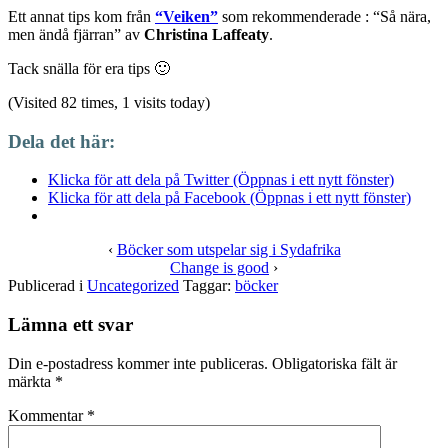
Ett annat tips kom från
“Veiken”
som rekommenderade : “Så nära,
men ändå fjärran” av
Christina Laffeaty
.
Tack snälla för era tips 🙂
(Visited 82 times, 1 visits today)
Dela det här:
Klicka för att dela på Twitter (Öppnas i ett nytt fönster)
Klicka för att dela på Facebook (Öppnas i ett nytt fönster)
‹
Böcker som utspelar sig i Sydafrika
Change is good
›
Publicerad i
Uncategorized
Taggar:
böcker
Lämna ett svar
Din e-postadress kommer inte publiceras.
Obligatoriska fält är
märkta
*
Kommentar
*