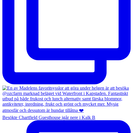
Besökte Chartfield Guesthouse igår nere i Kalk B