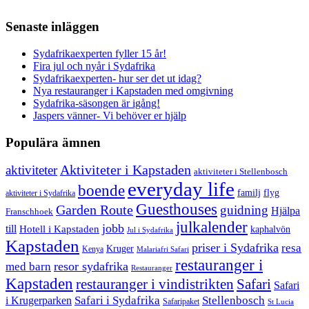
Senaste inläggen
Sydafrikaexperten fyller 15 år!
Fira jul och nyår i Sydafrika
Sydafrikaexperten- hur ser det ut idag?
Nya restauranger i Kapstaden med omgivning
Sydafrika-säsongen är igång!
Jaspers vänner- Vi behöver er hjälp
Populära ämnen
aktiviteter
Aktiviteter i Kapstaden
aktiviteter i Stellenbosch
everyday life
boende
familj
flyg
aktiviteter i Sydafrika
Guesthouses
Garden Route
guidning
Hjälpa
Franschhoek
julkalender
jobb
till
Hotell i Kapstaden
kaphalvön
Jul i Sydafrika
Kapstaden
priser i Sydafrika
resa
Kruger
Kenya
Malariafri Safari
restauranger i
resor sydafrika
med barn
Restauranger
Kapstaden
restauranger i vindistrikten
Safari
Safari
Safari i Sydafrika
Stellenbosch
i Krugerparken
Safaripaket
St Lucia