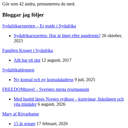
Gör som 42 andra, prenumerera du med.
Bloggar jag följer
Sydafrikaexperten – Er guide i Sydafrika
Sydafrikaexperten- Hur är läget efter pandemin?
26 oktober,
2023
Familjen Kruger i Sydafrika
Allt har ett slut
12 augusti, 2017
Sydafrikabloggen
Ny konsul och ny konsulatadress
9 juli, 2025
FREEDOMtravel – Sveriges mesta resemagasin
Med husbil längs Norges sydkust – kustvägar, fiskelägen och
vita trästäder
6 augusti, 2026
Mary af Rövarhamn
15 år senare
17 februari, 2026