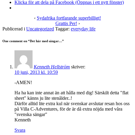
Klicka för att dela på Facebook (Öppnas i ett nytt fönster)
‹
Sydafrika fortfarande superbilligt!
Grattis Per!
›
Publicerad i
Uncategorized
Taggar:
everyday life
One comment on “
Det här med sängar…
”
Kenneth Hellström
skriver:
10 juni, 2013 kl. 10:59
-AMEN!
Ha ha kan inte annat än att hålla med dig! Särskilt detta "flat
sheet" känns ju lite stenålder..!
Därför alltid lite extra kul när svenskar avslutar resan hos oss
på Villa C-Adventures, för de är då extra nöjda med våra
"svenska sängar"
Kenneth
Svara