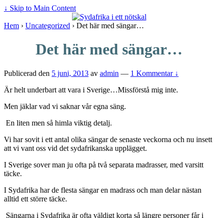
↓ Skip to Main Content
Hem
›
Uncategorized
›
Det här med sängar…
Det här med sängar…
Publicerad den
5 juni, 2013
av
admin
—
1 Kommentar ↓
Är helt underbart att vara i Sverige…Missförstå mig inte.
Men jäklar vad vi saknar vår egna säng.
En liten men så himla viktig detalj.
Vi har sovit i ett antal olika sängar de senaste veckorna och nu insett
att vi vant oss vid det sydafrikanska upplägget.
I Sverige sover man ju ofta på två separata madrasser, med varsitt
täcke.
I Sydafrika har de flesta sängar en madrass och man delar nästan
alltid ett större täcke.
Sängarna i Sydafrika är ofta väldigt korta så längre personer får i