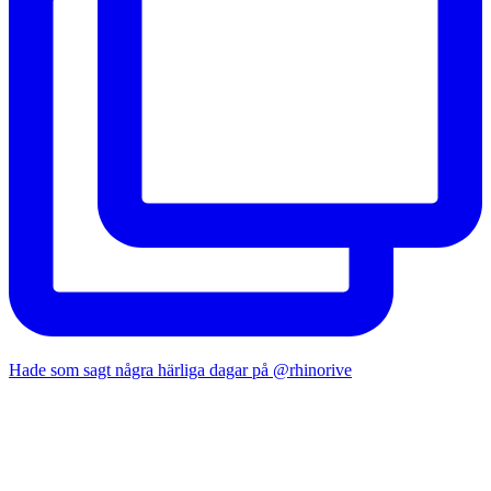
Hade som sagt några härliga dagar på @rhinorive