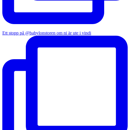
Ett stopp på @babylonstoren om ni är ute i vindi