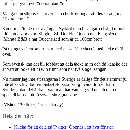
princip ligga med fötterna utanför.
Många Guesthouses skriver i sina beskrivningar att deras sängar är
“Extra length”.
Kuddarna är lite mer avlånga i Sydafrika och sängarna i sig kommer
i följande storlekar: Single, 3/4, Double, Queen och King sized.
Många B&B´s har Queensized som är ca 160cm brett.
På många ställen sover man med ett sk “flat sheet” med täcke el filt
över.
Som svensk kan det bli jobbigt att dela täcke m.m och då kanske det
är värt att boka ett “Twin rum” som har två singel sängar.
Nu menar jag inte att sängarna i Sverige är dåliga för det stämmer ju
inte alls och vi har en fantastiskt skön säng i vårat förråd här i
Sverige, utan det är bara vad man har vant sig vid och det är en
speciell känsla att få sova i sin
egna
säng.
(Visited 120 times, 1 visits today)
Dela det här:
Klicka för att dela på Twitter (Öppnas i ett nytt fönster)