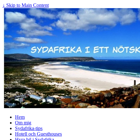
↓ Skip to Main Content
Hem
Om mig
Sydafrika-tips
Hotell och Guesthouses
Hyra bil i Sydafrika