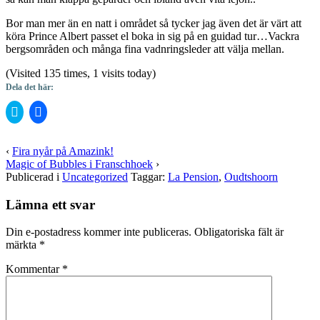
Bor man mer än en natt i området så tycker jag även det är värt att
köra Prince Albert passet el boka in sig på en guidad tur…Vackra
bergsområden och många fina vadnringsleder att välja mellan.
(Visited 135 times, 1 visits today)
Dela det här:
Klicka
Klicka
för
för
att
att
dela
dela
på
på
‹
Fira nyår på Amazink!
Twitter
Facebook
Magic of Bubbles i Franschhoek
›
(Öppnas
(Öppnas
i
i
Publicerad i
Uncategorized
Taggar:
La Pension
,
Oudtshoorn
ett
ett
nytt
nytt
fönster)
fönster)
Lämna ett svar
Din e-postadress kommer inte publiceras.
Obligatoriska fält är
märkta
*
Kommentar
*