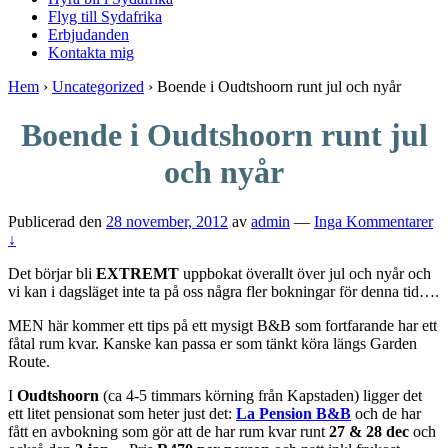
Flyg till Sydafrika
Erbjudanden
Kontakta mig
Hem
›
Uncategorized
›
Boende i Oudtshoorn runt jul och nyår
Boende i Oudtshoorn runt jul
och nyår
Publicerad den
28 november, 2012
av
admin
—
Inga Kommentarer
↓
Det börjar bli
EXTREMT
uppbokat överallt över jul och nyår och
vi kan i dagsläget inte ta på oss några fler bokningar för denna tid….
MEN här kommer ett tips på ett mysigt B&B som fortfarande har ett
fåtal rum kvar. Kanske kan passa er som tänkt köra längs Garden
Route.
I
Oudtshoorn
(ca 4-5 timmars körning från Kapstaden)
ligger det
ett litet pensionat som heter just det:
La Pension B&B
och de har
fått en avbokning som gör att de har rum kvar runt
27 & 28 dec
och