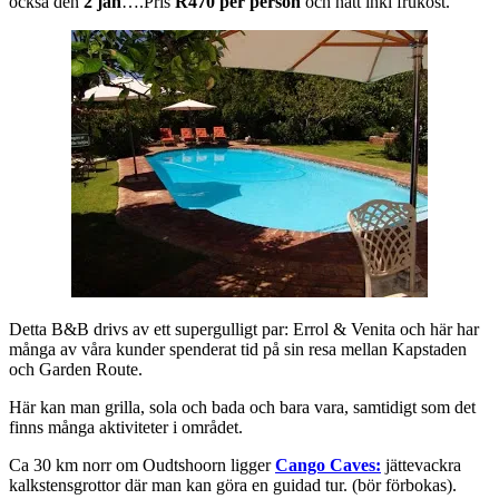
också den
2 jan
….Pris
R470 per person
och natt inkl frukost.
Detta B&B drivs av ett supergulligt par: Errol & Venita och här har
många av våra kunder spenderat tid på sin resa mellan Kapstaden
och Garden Route.
Här kan man grilla, sola och bada och bara vara, samtidigt som det
finns många aktiviteter i området.
Ca 30 km norr om Oudtshoorn ligger
Cango Caves:
jättevackra
kalkstensgrottor där man kan göra en guidad tur. (bör förbokas).