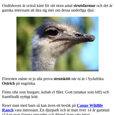
Oudtshoorn är också känt för sitt stora antal
strutsfarmar
och det är
ganska intressant att lära sig mer om dessa underliga djur.
Förresten måste ni ju alla prova
strutskött
när ni är i Sydafrika.
Ostrich
på engelska.
Finns ofta som burgare, kebab el fillet. Gott (smakar som biff) och
framförallt nyttigt kött.
Reser man med barn så kan även ett besök på
Cango Wildlife
Ranch
vara intressant..En djurpark och är man över 14 år gammal
så kan man klappa geparder och ibland även vita lejon..