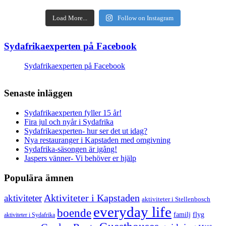
Load More...
Follow on Instagram
Sydafrikaexperten på Facebook
Sydafrikaexperten på Facebook
Senaste inläggen
Sydafrikaexperten fyller 15 år!
Fira jul och nyår i Sydafrika
Sydafrikaexperten- hur ser det ut idag?
Nya restauranger i Kapstaden med omgivning
Sydafrika-säsongen är igång!
Jaspers vänner- Vi behöver er hjälp
Populära ämnen
aktiviteter
Aktiviteter i Kapstaden
aktiviteter i Stellenbosch
everyday life
boende
familj
flyg
aktiviteter i Sydafrika