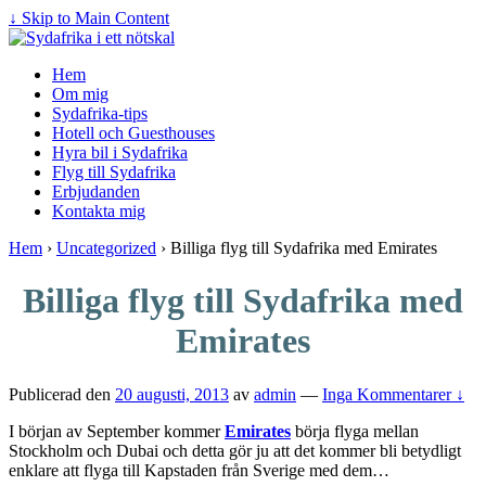
↓ Skip to Main Content
Hem
Om mig
Sydafrika-tips
Hotell och Guesthouses
Hyra bil i Sydafrika
Flyg till Sydafrika
Erbjudanden
Kontakta mig
Hem
›
Uncategorized
›
Billiga flyg till Sydafrika med Emirates
Billiga flyg till Sydafrika med
Emirates
Publicerad den
20 augusti, 2013
av
admin
—
Inga Kommentarer ↓
I början av September kommer
Emirates
börja flyga mellan
Stockholm och Dubai och detta gör ju att det kommer bli betydligt
enklare att flyga till Kapstaden från Sverige med dem…