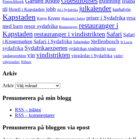
Guesthouses
Garden Route
guidning
Hjälpa
Franschhoek
julkalender
jobb
till
Hotell i Kapstaden
kaphalvön
Jul i Sydafrika
Kapstaden
priser i Sydafrika
resa
Kruger
Kenya
Malariafri Safari
restauranger i
resor sydafrika
med barn
Restauranger
Kapstaden
restauranger i vindistrikten
Safari
Safari
Safari i Sydafrika
Stellenbosch
i Krugerparken
Safaripaket
St Lucia
Sydafrikaexperten
sydafrika
sydafrikas vindistrikt
turist
vindistrikten
vin
vingårdar i Sydafrika
väder
vardagsproblem
välgörenhet
Wilmer
Arkiv
Arkiv
Prenumerera på min blogg
RSS – inlägg
RSS – kommentarer
Prenumerera på bloggen via epost