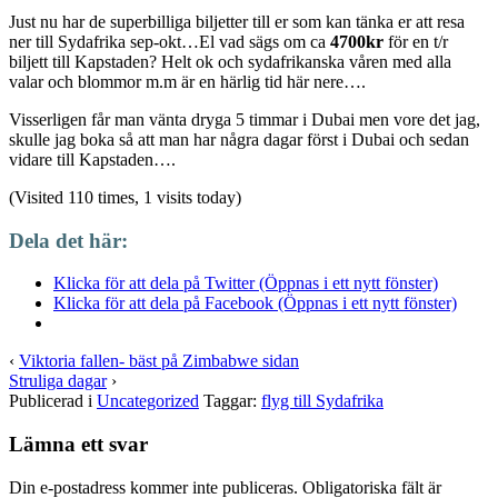
Just nu har de superbilliga biljetter till er som kan tänka er att resa
ner till Sydafrika sep-okt…El vad sägs om ca
4700kr
för en t/r
biljett till Kapstaden? Helt ok och sydafrikanska våren med alla
valar och blommor m.m är en härlig tid här nere….
Visserligen får man vänta dryga 5 timmar i Dubai men vore det jag,
skulle jag boka så att man har några dagar först i Dubai och sedan
vidare till Kapstaden….
(Visited 110 times, 1 visits today)
Dela det här:
Klicka för att dela på Twitter (Öppnas i ett nytt fönster)
Klicka för att dela på Facebook (Öppnas i ett nytt fönster)
‹
Viktoria fallen- bäst på Zimbabwe sidan
Struliga dagar
›
Publicerad i
Uncategorized
Taggar:
flyg till Sydafrika
Lämna ett svar
Din e-postadress kommer inte publiceras.
Obligatoriska fält är