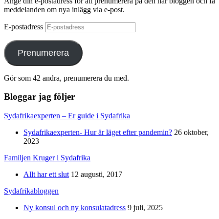
Ange din e-postadress för att prenumerera på den här bloggen och få
meddelanden om nya inlägg via e-post.
E-postadress
Prenumerera
Gör som 42 andra, prenumerera du med.
Bloggar jag följer
Sydafrikaexperten – Er guide i Sydafrika
Sydafrikaexperten- Hur är läget efter pandemin?
26 oktober,
2023
Familjen Kruger i Sydafrika
Allt har ett slut
12 augusti, 2017
Sydafrikabloggen
Ny konsul och ny konsulatadress
9 juli, 2025