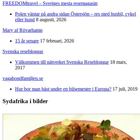
FREEDOMtravel – Sveriges mesta resemagasin
Polen väntar på andra sidan Östersjön – res med husbil, cykel
eller hund
8 augusti, 2026
Mary af Rövarhamn
15 år senare
17 februari, 2026
Svenska resebloggar
Välkommen till nätverket Svenska Resebloggar
18 mars,
2017
vagabondfamiljen.se
Hur bor man bäst under en bilsemester i Europa?
17 juli, 2019
Sydafrika i bilder