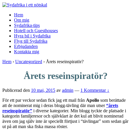
↓
Skip
Hem
to
Om mig
Main
Sydafrika-tips
Content
Hotell och Guesthouses
Hyra bil i Sydafrika
Flyg till Sydafrika
Erbjudanden
Kontakta mig
Hem
›
Uncategorized
›
Årets reseinspiratör?
Årets reseinspiratör?
Publicerad den
10 maj, 2015
av
admin
—
1 Kommentar ↓
För ett par veckor sedan fick jag ett mail från
Apollo
som berättade
att de nominerat mig i deras blogg-tävling där man utser
“årets
reseinspiratör”
i diverse kategorier. Min blogg tyckte de platsade i
kategorin familjeresor och självklart är det kul att blivit nominerad
även om jag själv inte är speciellt förtjust i “tävlingar” som sedan går
ut på att man ska fiska massa röster.