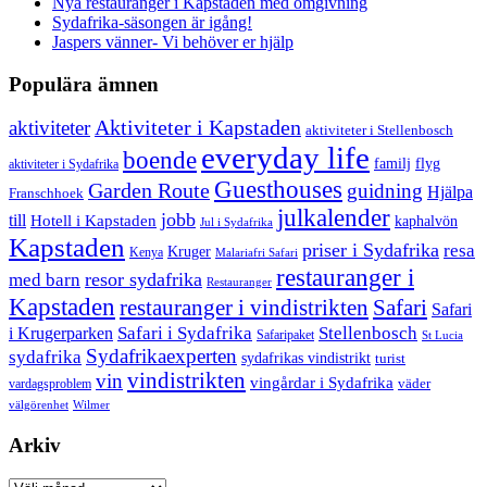
Nya restauranger i Kapstaden med omgivning
Sydafrika-säsongen är igång!
Jaspers vänner- Vi behöver er hjälp
Populära ämnen
aktiviteter
Aktiviteter i Kapstaden
aktiviteter i Stellenbosch
everyday life
boende
familj
flyg
aktiviteter i Sydafrika
Guesthouses
Garden Route
guidning
Hjälpa
Franschhoek
julkalender
jobb
till
Hotell i Kapstaden
kaphalvön
Jul i Sydafrika
Kapstaden
priser i Sydafrika
resa
Kruger
Kenya
Malariafri Safari
restauranger i
resor sydafrika
med barn
Restauranger
Kapstaden
restauranger i vindistrikten
Safari
Safari
Safari i Sydafrika
Stellenbosch
i Krugerparken
Safaripaket
St Lucia
Sydafrikaexperten
sydafrika
sydafrikas vindistrikt
turist
vindistrikten
vin
vingårdar i Sydafrika
väder
vardagsproblem
välgörenhet
Wilmer
Arkiv
Arkiv