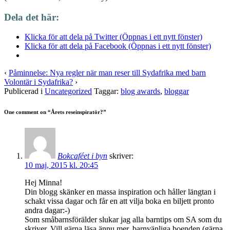
Dela det här:
Klicka för att dela på Twitter (Öppnas i ett nytt fönster)
Klicka för att dela på Facebook (Öppnas i ett nytt fönster)
‹
Påminnelse: Nya regler när man reser till Sydafrika med barn
Volontär i Sydafrika?
›
Publicerad i
Uncategorized
Taggar:
blog awards
,
bloggar
One comment on “
Årets reseinspiratör?
”
Bokcaféet i byn
skriver:
10 maj, 2015 kl. 20:45
Hej Minna!
Din blogg skänker en massa inspiration och håller längtan i
schakt vissa dagar och får en att vilja boka en biljett pronto
andra dagar:-)
Som småbarnsförälder slukar jag alla barntips om SA som du
skriver. Vill gärna läsa ännu mer, barnvänliga boenden (gärna