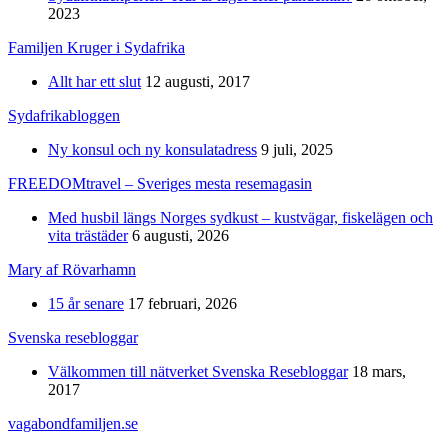
2023
Familjen Kruger i Sydafrika
Allt har ett slut
12 augusti, 2017
Sydafrikabloggen
Ny konsul och ny konsulatadress
9 juli, 2025
FREEDOMtravel – Sveriges mesta resemagasin
Med husbil längs Norges sydkust – kustvägar, fiskelägen och
vita trästäder
6 augusti, 2026
Mary af Rövarhamn
15 år senare
17 februari, 2026
Svenska resebloggar
Välkommen till nätverket Svenska Resebloggar
18 mars,
2017
vagabondfamiljen.se