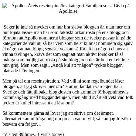
Säger ju inte så mycket om hur bra själva bloggen är, utan mer om
hur lojala läsare man har som faktiskt orkar rösta på ens blogg och
förutom att Apollo nominerat bloggar som de tycker passar in på de
kategorier de valt ut, så har vem som helst kunnat nominera sig själv
el någon annan blogg senaste veckan så för att ha någon chans att
vinna tävlingen, krävs det som sagt att man aktivt försöker få så
många som möjligt att rösta på sin blogg och det är helt enkelt inte
min grej. Men som sagt…Ändå kul att “någon” tyckte bloggen
platsade i tävlingen.
Men på tal om reseinspiration. Vad vill ni som regelbundet läser
bloggen, att jag skriver mer om? Har nu landat i vardagen här i
Sverige och fått tillbaka blogglusten och kommer förhoppningsvis
komma igång med bloggandet igen, men alltid svårt att veta vad folk
tycker är kul el intressant att läsa om?
Så kommentera gärna så lovar jag att skriva om det ämnet,
alternativt kan ni fråga mig om precis vad ni vill, så kan jag försöka
besvara era frågor…
(Visited 89 times, 1 visits today)