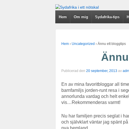
Hem
Om mig
Sydafrika-tips
H
Hem
›
Uncategorized
›
Ännu ett bloggtips
Ännu 
Publicerad den
20 september, 2013
av
adm
En av mina favoritbloggar all tim
barnfamiljs jorden-runt resa i sege
annorlunda vardag och helt enkel
vis…Rekommenderas varmt!
Nu har familjen precis seglat i h
och självklart väntar jag spänt på
nya hemland.