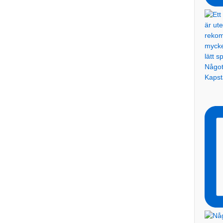
Något 
Kaps