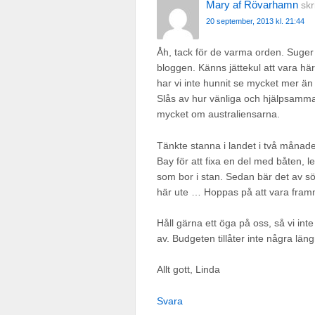
Mary af Rövarhamn
skr
20 september, 2013 kl. 21:44
Åh, tack för de varma orden. Suger 
bloggen. Känns jättekul att vara hä
har vi inte hunnit se mycket mer än
Slås av hur vänliga och hjälpsamma a
mycket om australiensarna.
Tänkte stanna i landet i två månade
Bay för att fixa en del med båten, 
som bor i stan. Sedan bär det av söd
här ute … Hoppas på att vara fram
Håll gärna ett öga på oss, så vi int
av. Budgeten tillåter inte några läng
Allt gott, Linda
Svara