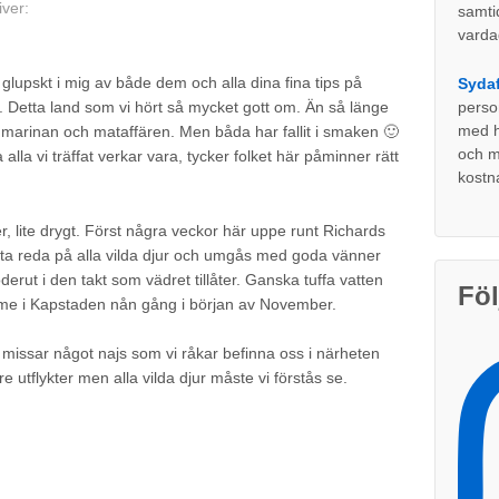
iver:
samti
varda
glupskt i mig av både dem och alla dina fina tips på
Sydaf
perso
r. Detta land som vi hört så mycket gott om. Än så länge
med ho
 marinan och mataffären. Men båda har fallit i smaken 🙂
och my
lla vi träffat verkar vara, tycker folket här påminner rätt
kostn
r, lite drygt. Först några veckor här uppe runt Richards
leta reda på alla vilda djur och umgås med goda vänner
erut i den takt som vädret tillåter. Ganska tuffa vatten
Föl
me i Kapstaden nån gång i början av November.
e missar något najs som vi råkar befinna oss i närheten
re utflykter men alla vilda djur måste vi förstås se.