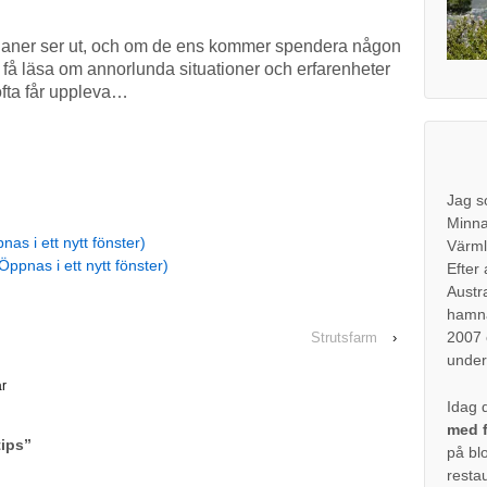
planer ser ut, och om de ens kommer spendera någon
 få läsa om annorlunda situationer och erfarenheter
ofta får uppleva…
Jag s
Minna
nas i ett nytt fönster)
Värml
Öppnas i ett nytt fönster)
Efter 
Austr
hamna
2007 o
Strutsfarm
›
under
r
Idag d
med f
tips
”
på bl
resta