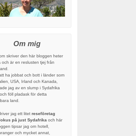
Om mig
om skriver den här bloggen heter
 och är en reslusten tjej från
and.
att ha jobbat och bott i länder som
alien, USA, Irland och Kanada,
de jag av en slump i Sydafrika
ch föll pladask för detta
bara land.
river jag ett litet
reseföretag
okus på just Sydafrika
och här
oggen tipsar jag om hotell,
uranger och mycket annat,