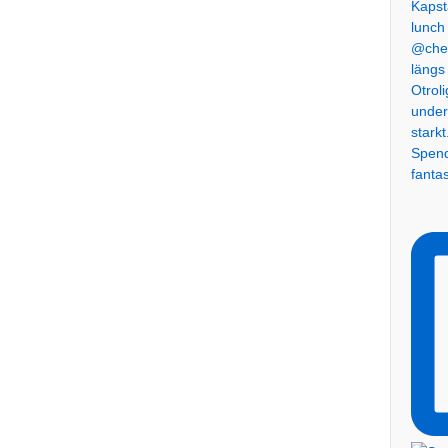
Spend
fanta