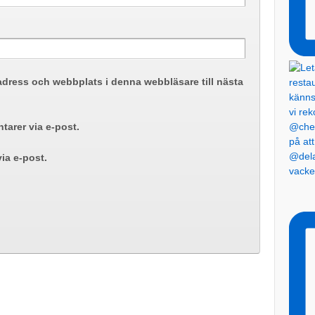
adress och webbplats i denna webbläsare till nästa
arer via e-post.
@dela
ia e-post.
vacke