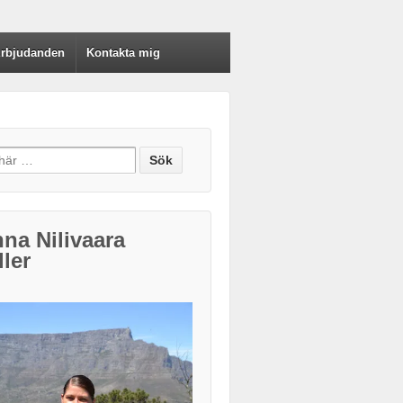
rbjudanden
Kontakta mig
h for:
na Nilivaara
ler