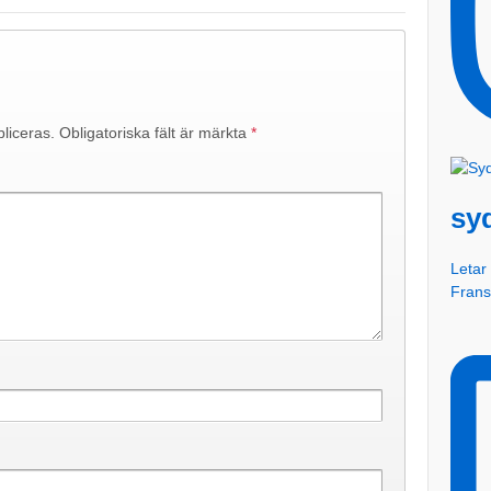
liceras.
Obligatoriska fält är märkta
*
sy
Letar 
Fran