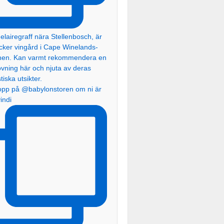
topp på @babylonstoren om ni är
vindi