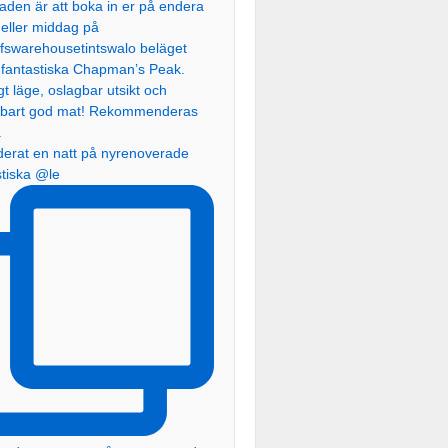
erat en natt på nyrenoverade
stiska @le