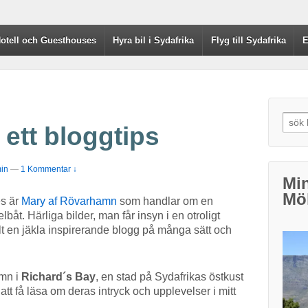
otell och Guesthouses
Hyra bil i Sydafrika
Flyg till Sydafrika
E
Searc
ett bloggtips
in
—
1 Kommentar ↓
Min
Möl
es är
Mary af Rövarhamn
som handlar om en
lbåt. Härliga bilder, man får insyn i en otroligt
t en jäkla inspirerande blogg på många sätt och
amn i
Richard´s Bay
, en stad på Sydafrikas östkust
 att få läsa om deras intryck och upplevelser i mitt