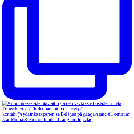
När Minna & Fredric firade 10-årig bröllopsdag,