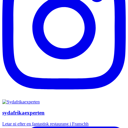
sydafrikaexperten
Letar ni efter en fantastisk restaurang i Franschh