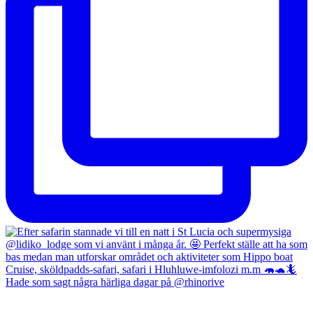
Hade som sagt några härliga dagar på @rhinorive