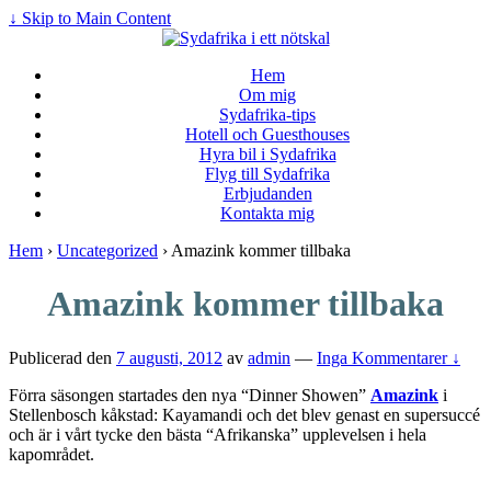
↓ Skip to Main Content
Hem
Om mig
Sydafrika-tips
Hotell och Guesthouses
Hyra bil i Sydafrika
Flyg till Sydafrika
Erbjudanden
Kontakta mig
Hem
›
Uncategorized
›
Amazink kommer tillbaka
Amazink kommer tillbaka
Publicerad den
7 augusti, 2012
av
admin
—
Inga Kommentarer ↓
Förra säsongen startades den nya “Dinner Showen”
Amazink
i
Stellenbosch kåkstad: Kayamandi och det blev genast en supersuccé
och är i vårt tycke den bästa “Afrikanska” upplevelsen i hela
kapområdet.