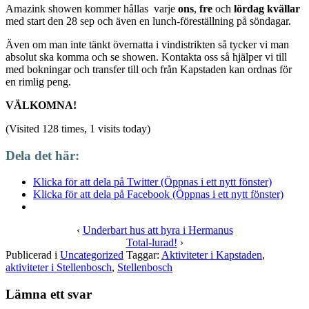
Amazink showen kommer hållas varje
ons
,
fre
och
lördag kvällar
med start den 28 sep och även en lunch-föreställning på söndagar.
Även om man inte tänkt övernatta i vindistrikten så tycker vi man
absolut ska komma och se showen. Kontakta oss så hjälper vi till
med bokningar och transfer till och från Kapstaden kan ordnas för
en rimlig peng.
VÄLKOMNA!
(Visited 128 times, 1 visits today)
Dela det här:
Klicka för att dela på Twitter (Öppnas i ett nytt fönster)
Klicka för att dela på Facebook (Öppnas i ett nytt fönster)
‹
Underbart hus att hyra i Hermanus
Total-lurad!
›
Publicerad i
Uncategorized
Taggar:
Aktiviteter i Kapstaden
,
aktiviteter i Stellenbosch
,
Stellenbosch
Lämna ett svar