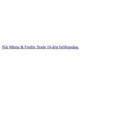
När Minna & Fredric firade 10-årig bröllopsdag,