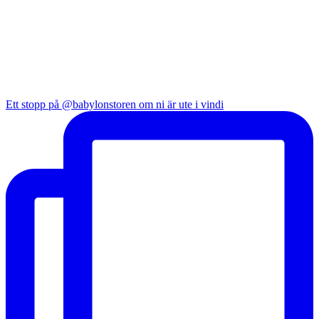
Ett stopp på @babylonstoren om ni är ute i vindi