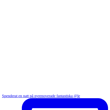
Spenderat en natt på nyrenoverade fantastiska @le