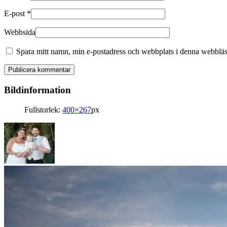
E-post
*
Webbsida
Spara mitt namn, min e-postadress och webbplats i denna webbläsa
Bildinformation
Fullstorlek:
400×267
px