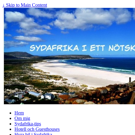
↓ Skip to Main Content
Hem
Om mig
Sydafrika-tips
Hotell och Guesthouses
Hyra bil i Sydafrika