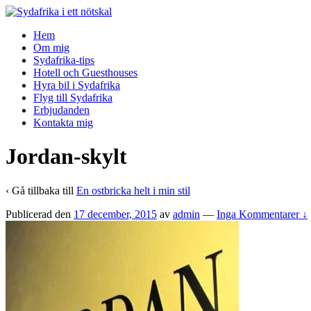
↓
Skip
Hem
to
Om mig
Main
Sydafrika-tips
Content
Hotell och Guesthouses
Hyra bil i Sydafrika
Flyg till Sydafrika
Erbjudanden
Kontakta mig
Jordan-skylt
‹ Gå tillbaka till
En ostbricka helt i min stil
Publicerad den
17 december, 2015
av
admin
—
Inga Kommentarer ↓