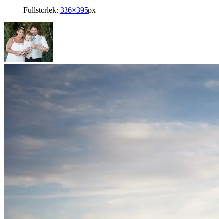
Fullstorlek:
336×395
px