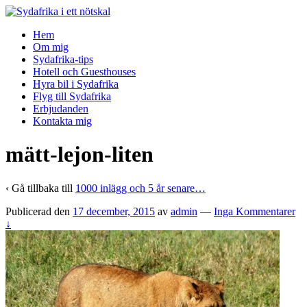
↓
Skip
Hem
to
Om mig
Main
Sydafrika-tips
Content
Hotell och Guesthouses
Hyra bil i Sydafrika
Flyg till Sydafrika
Erbjudanden
Kontakta mig
mätt-lejon-liten
‹ Gå tillbaka till
1000 inlägg och 5 år senare…
Publicerad den
17 december, 2015
av
admin
—
Inga Kommentarer
↓