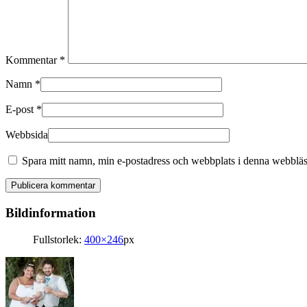
Kommentar
*
Namn
*
E-post
*
Webbsida
Spara mitt namn, min e-postadress och webbplats i denna webbläsa
Bildinformation
Fullstorlek:
400×246
px