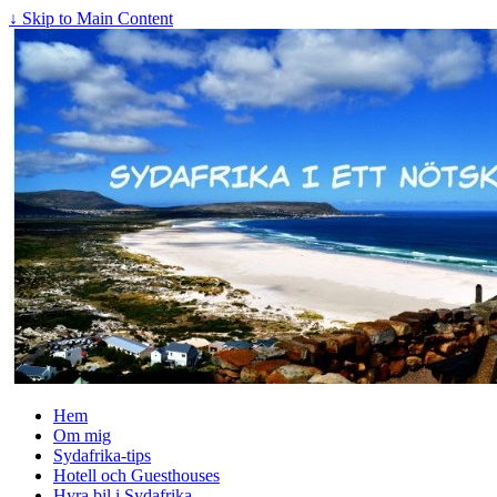
↓ Skip to Main Content
Hem
Om mig
Sydafrika-tips
Hotell och Guesthouses
Hyra bil i Sydafrika