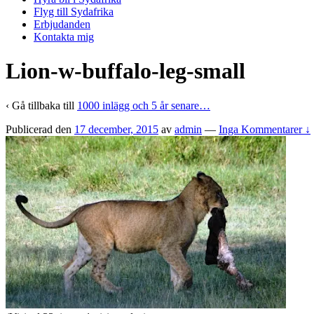
Flyg till Sydafrika
Erbjudanden
Kontakta mig
Lion-w-buffalo-leg-small
‹ Gå tillbaka till
1000 inlägg och 5 år senare…
Publicerad den
17 december, 2015
av
admin
—
Inga Kommentarer ↓