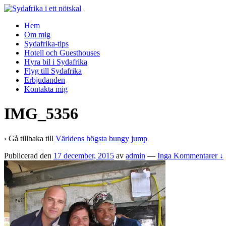
↓
Skip
Hem
to
Om mig
Main
Sydafrika-tips
Content
Hotell och Guesthouses
Hyra bil i Sydafrika
Flyg till Sydafrika
Erbjudanden
Kontakta mig
IMG_5356
‹ Gå tillbaka till
Världens högsta bungy jump
Publicerad den
17 december, 2015
av
admin
—
Inga Kommentarer ↓