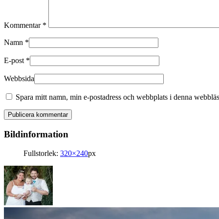
Kommentar
*
Namn
*
E-post
*
Webbsida
Spara mitt namn, min e-postadress och webbplats i denna webbläsa
Bildinformation
Fullstorlek:
320×240
px