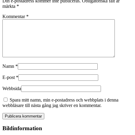
Din e-postadress kommer inte publiceras.
Obligatoriska fält är
märkta
*
Kommentar
*
Namn
*
E-post
*
Webbsida
Spara mitt namn, min e-postadress och webbplats i denna
webbläsare till nästa gång jag skriver en kommentar.
Bildinformation