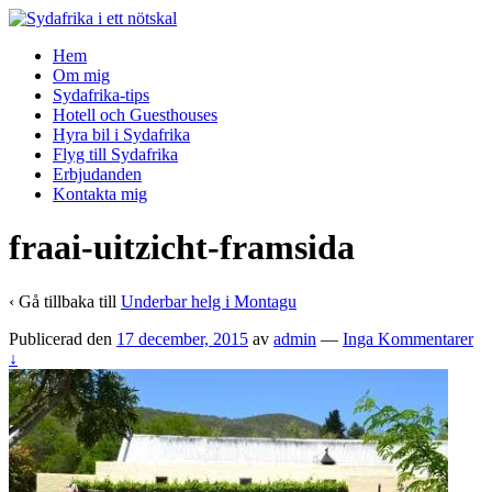
↓
Skip
Hem
to
Om mig
Main
Sydafrika-tips
Content
Hotell och Guesthouses
Hyra bil i Sydafrika
Flyg till Sydafrika
Erbjudanden
Kontakta mig
fraai-uitzicht-framsida
‹ Gå tillbaka till
Underbar helg i Montagu
Publicerad den
17 december, 2015
av
admin
—
Inga Kommentarer
↓