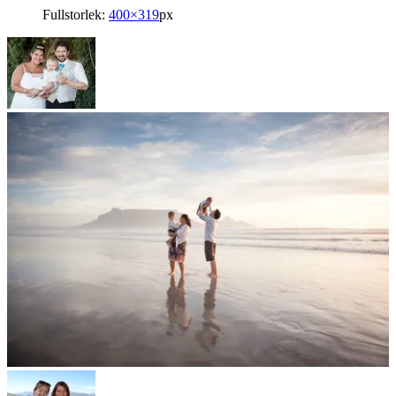
Fullstorlek:
400×319
px