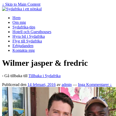
↓ Skip to Main Content
Hem
Om mig
Sydafrika-tips
Hotell och Guesthouses
Hyra bil i Sydafrika
Flyg till Sydafrika
Erbjudanden
Kontakta mig
Wilmer jasper & fredric
‹ Gå tillbaka till
Tillbaka i Sydafrika
Publicerad den
14 februari, 2016
av
admin
—
Inga Kommentarer ↓