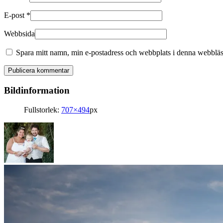
E-post
*
Webbsida
Spara mitt namn, min e-postadress och webbplats i denna webbläsa
Bildinformation
Fullstorlek:
707×494
px