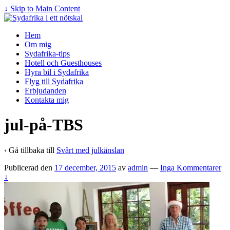
↓ Skip to Main Content
Hem
Om mig
Sydafrika-tips
Hotell och Guesthouses
Hyra bil i Sydafrika
Flyg till Sydafrika
Erbjudanden
Kontakta mig
jul-på-TBS
‹ Gå tillbaka till
Svårt med julkänslan
Publicerad den
17 december, 2015
av
admin
—
Inga Kommentarer
↓