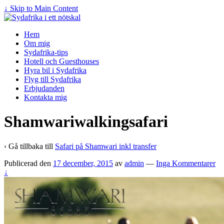
↓ Skip to Main Content
Hem
Om mig
Sydafrika-tips
Hotell och Guesthouses
Hyra bil i Sydafrika
Flyg till Sydafrika
Erbjudanden
Kontakta mig
Shamwariwalkingsafari
‹ Gå tillbaka till
Safari på Shamwari inkl transfer
Publicerad den
17 december, 2015
av
admin
—
Inga Kommentarer
↓