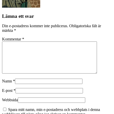
Lämna ett svar
Din e-postadress kommer inte publiceras.
Obligatoriska fält är
märkta
*
Kommentar
*
Namn
*
E-post
*
Webbsida
Spara mitt namn, min e-postadress och webbplats i denna