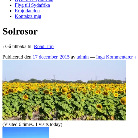
Flyg till Sydafrika
Erbjudanden
Kontakta mig
Solrosor
‹ Gå tillbaka till
Road Trip
Publicerad den
17 december, 2015
av
admin
—
Inga Kommentarer ↓
(Visited 6 times, 1 visits today)