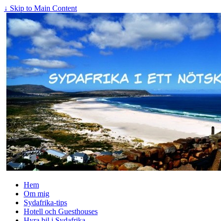
↓ Skip to Main Content
Hem
Om mig
Sydafrika-tips
Hotell och Guesthouses
Hyra bil i Sydafrika