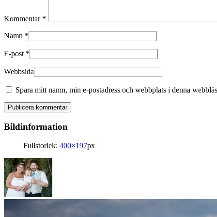
Kommentar
*
Namn
*
E-post
*
Webbsida
Spara mitt namn, min e-postadress och webbplats i denna webbläsa
Bildinformation
Fullstorlek:
400×197
px