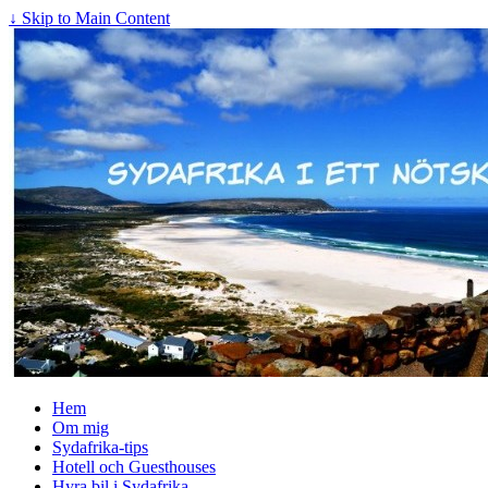
↓ Skip to Main Content
Hem
Om mig
Sydafrika-tips
Hotell och Guesthouses
Hyra bil i Sydafrika