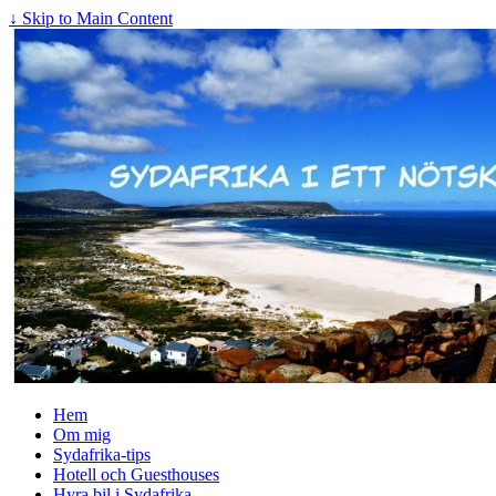
↓ Skip to Main Content
Hem
Om mig
Sydafrika-tips
Hotell och Guesthouses
Hyra bil i Sydafrika