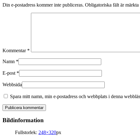
Din e-postadress kommer inte publiceras.
Obligatoriska fält är märkta
Kommentar
*
Namn
*
E-post
*
Webbsida
Spara mitt namn, min e-postadress och webbplats i denna webbläsa
Bildinformation
Fullstorlek:
248×320
px