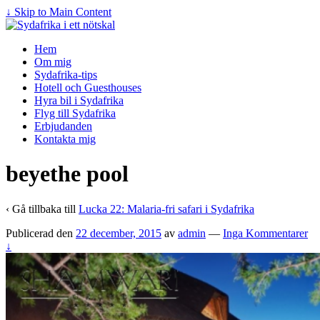
↓ Skip to Main Content
Hem
Om mig
Sydafrika-tips
Hotell och Guesthouses
Hyra bil i Sydafrika
Flyg till Sydafrika
Erbjudanden
Kontakta mig
beyethe pool
‹ Gå tillbaka till
Lucka 22: Malaria-fri safari i Sydafrika
Publicerad den
22 december, 2015
av
admin
—
Inga Kommentarer
↓