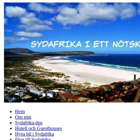
↓
Skip
to
Main
Content
Hem
Om mig
Sydafrika-tips
Hotell och Guesthouses
Hyra bil i Sydafrika
Flyg till Sydafrika