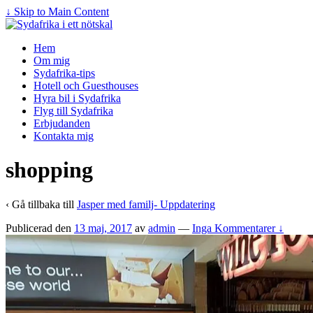
↓ Skip to Main Content
Hem
Om mig
Sydafrika-tips
Hotell och Guesthouses
Hyra bil i Sydafrika
Flyg till Sydafrika
Erbjudanden
Kontakta mig
shopping
‹ Gå tillbaka till
Jasper med familj- Uppdatering
Publicerad den
13 maj, 2017
av
admin
—
Inga Kommentarer ↓