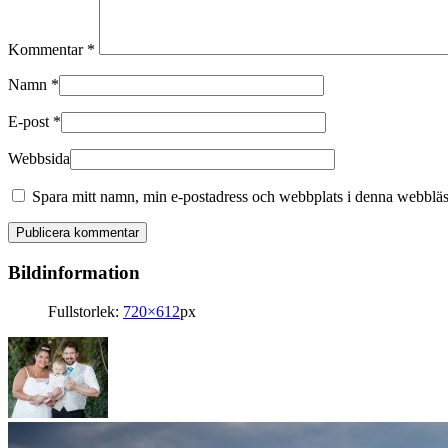
Kommentar
*
Namn
*
E-post
*
Webbsida
Spara mitt namn, min e-postadress och webbplats i denna webbläsa
Bildinformation
Fullstorlek:
720×612
px