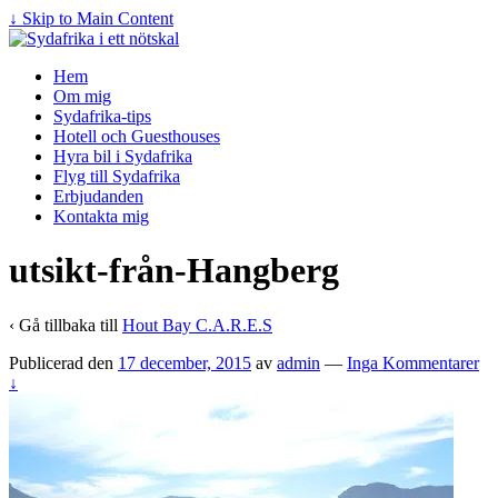
↓ Skip to Main Content
Hem
Om mig
Sydafrika-tips
Hotell och Guesthouses
Hyra bil i Sydafrika
Flyg till Sydafrika
Erbjudanden
Kontakta mig
utsikt-från-Hangberg
‹ Gå tillbaka till
Hout Bay C.A.R.E.S
Publicerad den
17 december, 2015
av
admin
—
Inga Kommentarer
↓