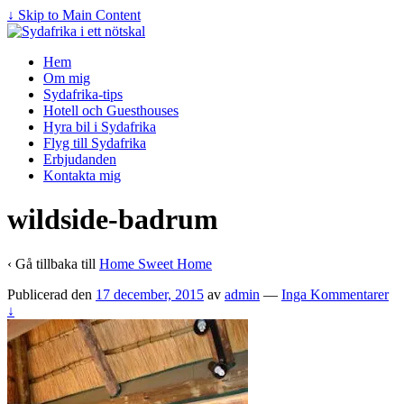
↓ Skip to Main Content
Hem
Om mig
Sydafrika-tips
Hotell och Guesthouses
Hyra bil i Sydafrika
Flyg till Sydafrika
Erbjudanden
Kontakta mig
wildside-badrum
‹ Gå tillbaka till
Home Sweet Home
Publicerad den
17 december, 2015
av
admin
—
Inga Kommentarer
↓