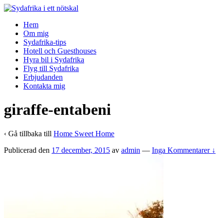
↓
Skip
Hem
to
Om mig
Main
Sydafrika-tips
Content
Hotell och Guesthouses
Hyra bil i Sydafrika
Flyg till Sydafrika
Erbjudanden
Kontakta mig
giraffe-entabeni
‹ Gå tillbaka till
Home Sweet Home
Publicerad den
17 december, 2015
av
admin
—
Inga Kommentarer ↓