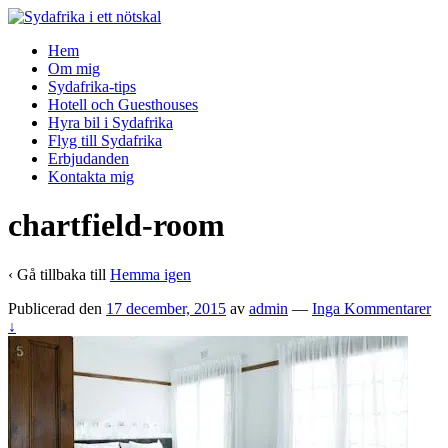
↓
Skip
Hem
to
Om mig
Main
Sydafrika-tips
Content
Hotell och Guesthouses
Hyra bil i Sydafrika
Flyg till Sydafrika
Erbjudanden
Kontakta mig
chartfield-room
‹ Gå tillbaka till
Hemma igen
Publicerad den
17 december, 2015
av
admin
—
Inga Kommentarer
↓