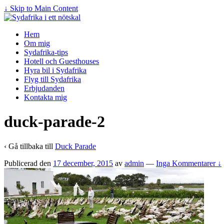
↓ Skip to Main Content
Hem
Om mig
Sydafrika-tips
Hotell och Guesthouses
Hyra bil i Sydafrika
Flyg till Sydafrika
Erbjudanden
Kontakta mig
duck-parade-2
‹ Gå tillbaka till
Duck Parade
Publicerad den
17 december, 2015
av
admin
—
Inga Kommentarer ↓