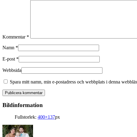
Kommentar
*
Namn
*
E-post
*
Webbsida
Spara mitt namn, min e-postadress och webbplats i denna webbläsa
Bildinformation
Fullstorlek:
400×137
px