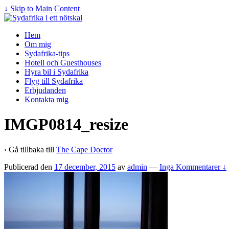
↓ Skip to Main Content
Hem
Om mig
Sydafrika-tips
Hotell och Guesthouses
Hyra bil i Sydafrika
Flyg till Sydafrika
Erbjudanden
Kontakta mig
IMGP0814_resize
‹ Gå tillbaka till
The Cape Doctor
Publicerad den
17 december, 2015
av
admin
—
Inga Kommentarer ↓