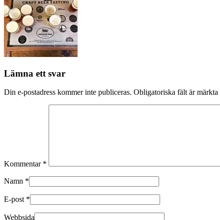
Lämna ett svar
Din e-postadress kommer inte publiceras.
Obligatoriska fält är märkta
Kommentar
*
Namn
*
E-post
*
Webbsida