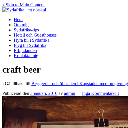
↓ Skip to Main Content
Hem
Om mig
Sydafrika-tips
Hotell och Guesthouses
Hyra bil i Sydafrika
Flyg till Sydafrika
Erbjudanden
Kontakta mig
craft beer
‹ Gå tillbaka till
Bryggerier och öl-ställen i Kapstaden med omgivning
Publicerad den
3 januari, 2016
av
admin
—
Inga Kommentarer ↓