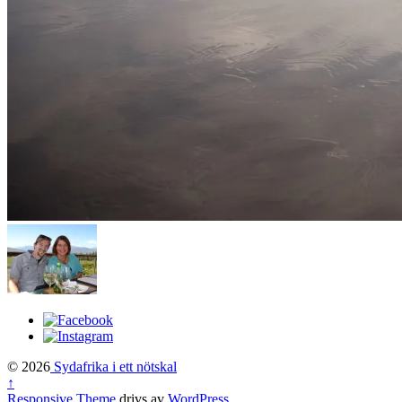
© 2026
Sydafrika i ett nötskal
↑
Responsive Theme
drivs av
WordPress