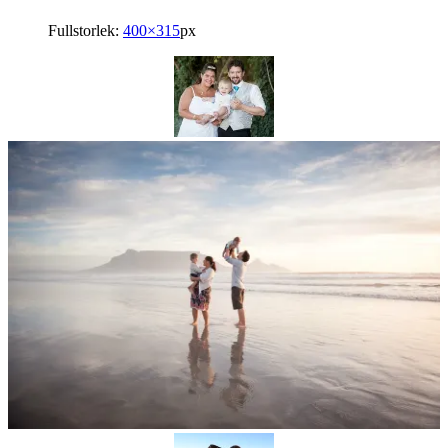
Fullstorlek:
400×315
px