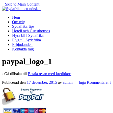
↓ Skip to Main Content
Hem
Om mig
Sydafrika-tips
Hotell och Guesthouses
Hyra bil i Sydafrika
Flyg till Sydafrika
Erbjudanden
Kontakta mig
paypal_logo_1
‹ Gå tillbaka till
Betala resan med kreditkort
Publicerad den
17 december, 2015
av
admin
—
Inga Kommentarer ↓