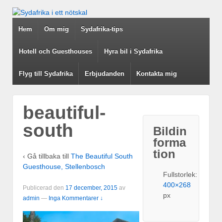
Hem
Om mig
Sydafrika-tips
Hotell och Guesthouses
Hyra bil i Sydafrika
Flyg till Sydafrika
Erbjudanden
Kontakta mig
beautiful-
south
Bildin
forma
tion
‹ Gå tillbaka till
The Beautiful South
Guesthouse, Stellenbosch
Fullstorlek:
400×268
Publicerad den
17 december, 2015
av
px
admin
—
Inga Kommentarer ↓