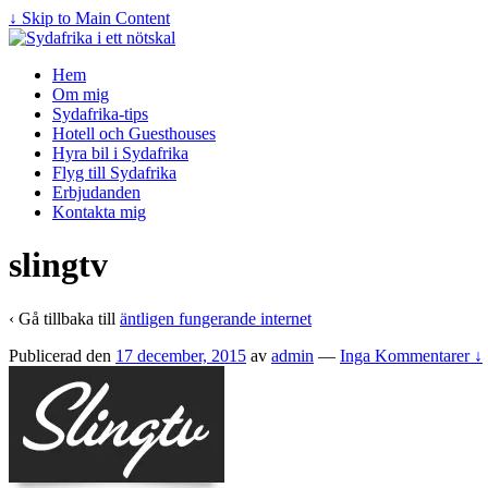
↓ Skip to Main Content
Hem
Om mig
Sydafrika-tips
Hotell och Guesthouses
Hyra bil i Sydafrika
Flyg till Sydafrika
Erbjudanden
Kontakta mig
slingtv
‹ Gå tillbaka till
äntligen fungerande internet
Publicerad den
17 december, 2015
av
admin
—
Inga Kommentarer ↓