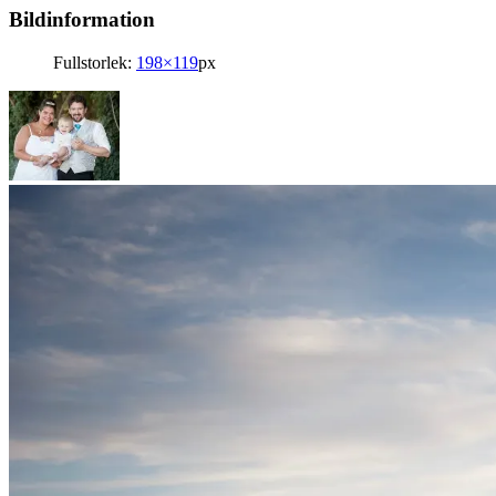
Bildinformation
Fullstorlek:
198×119
px