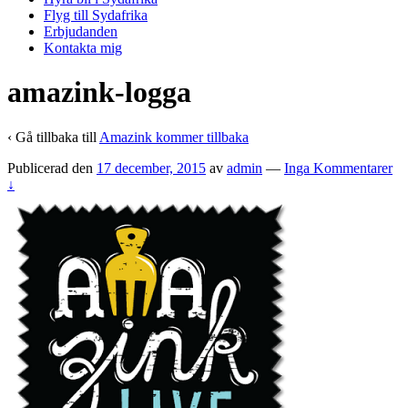
Flyg till Sydafrika
Erbjudanden
Kontakta mig
amazink-logga
‹ Gå tillbaka till
Amazink kommer tillbaka
Publicerad den
17 december, 2015
av
admin
—
Inga Kommentarer
↓