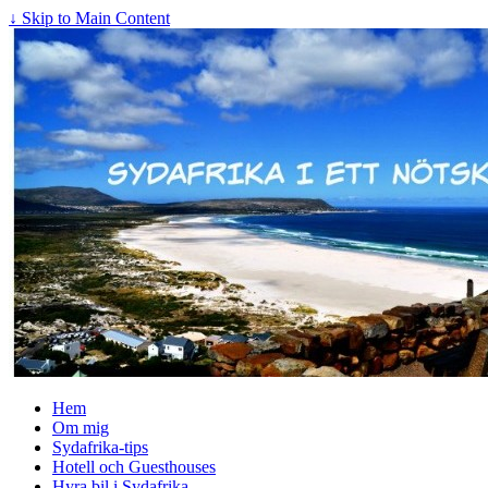
↓ Skip to Main Content
Hem
Om mig
Sydafrika-tips
Hotell och Guesthouses
Hyra bil i Sydafrika