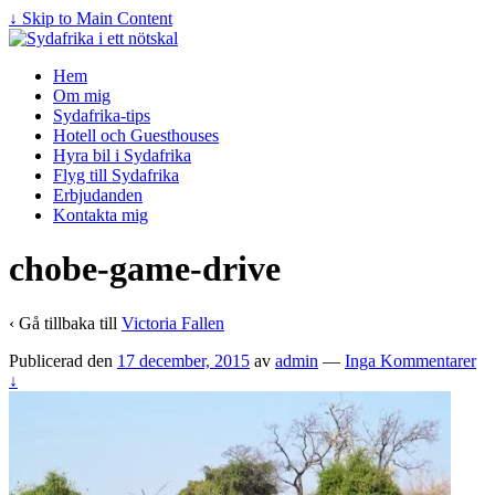
↓ Skip to Main Content
Hem
Om mig
Sydafrika-tips
Hotell och Guesthouses
Hyra bil i Sydafrika
Flyg till Sydafrika
Erbjudanden
Kontakta mig
chobe-game-drive
‹ Gå tillbaka till
Victoria Fallen
Publicerad den
17 december, 2015
av
admin
—
Inga Kommentarer
↓