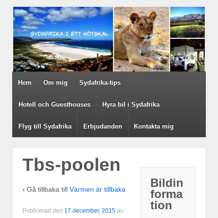
Hem
Om mig
Sydafrika-tips
Hotell och Guesthouses
Hyra bil i Sydafrika
Flyg till Sydafrika
Erbjudanden
Kontakta mig
Tbs-poolen
Bildin
‹ Gå tillbaka till
Värmen är tillbaka
forma
tion
Publicerad den
17 december, 2015
av