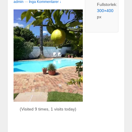
admin
—
Inga Kommentarer ↓
Fullstorlek:
300×400
px
(Visited 9 times, 1 visits today)