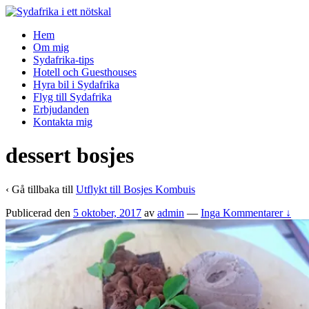
↓
Skip
Hem
to
Om mig
Main
Sydafrika-tips
Content
Hotell och Guesthouses
Hyra bil i Sydafrika
Flyg till Sydafrika
Erbjudanden
Kontakta mig
dessert bosjes
‹ Gå tillbaka till
Utflykt till Bosjes Kombuis
Publicerad den
5 oktober, 2017
av
admin
—
Inga Kommentarer ↓