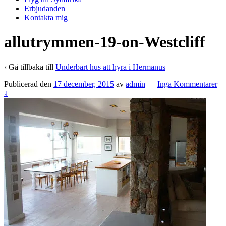
Erbjudanden
Kontakta mig
allutrymmen-19-on-Westcliff
‹ Gå tillbaka till
Underbart hus att hyra i Hermanus
Publicerad den
17 december, 2015
av
admin
—
Inga Kommentarer
↓