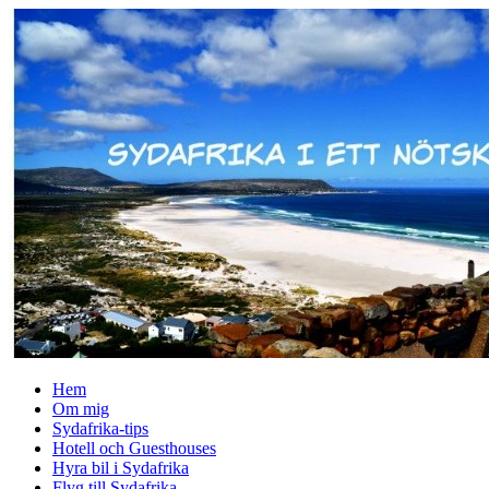
↓
Skip
to
Main
Content
Hem
Om mig
Sydafrika-tips
Hotell och Guesthouses
Hyra bil i Sydafrika
Flyg till Sydafrika