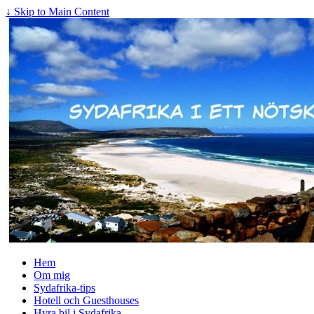
↓ Skip to Main Content
Hem
Om mig
Sydafrika-tips
Hotell och Guesthouses
Hyra bil i Sydafrika