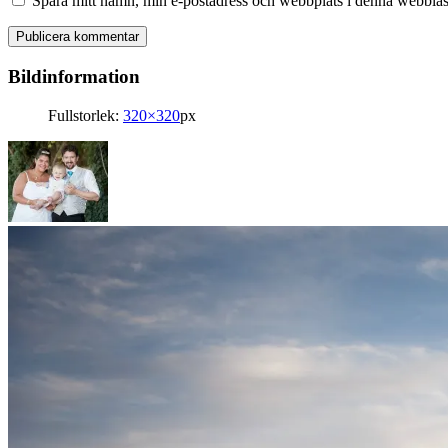
Spara mitt namn, min e-postadress och webbplats i denna webbläsa
Bildinformation
Fullstorlek:
320×320
px