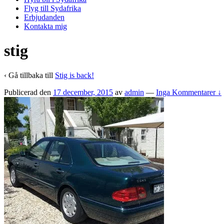
Flyg till Sydafrika
Erbjudanden
Kontakta mig
stig
‹ Gå tillbaka till
Stig is back!
Publicerad den
17 december, 2015
av
admin
—
Inga Kommentarer ↓