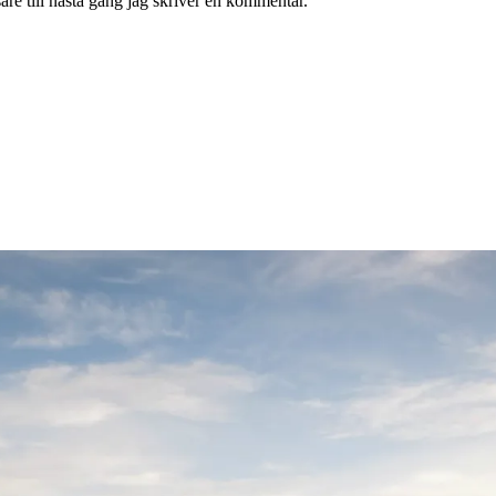
re till nästa gång jag skriver en kommentar.