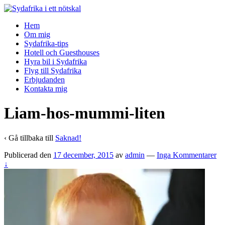
↓
Skip
Hem
to
Om mig
Main
Sydafrika-tips
Content
Hotell och Guesthouses
Hyra bil i Sydafrika
Flyg till Sydafrika
Erbjudanden
Kontakta mig
Liam-hos-mummi-liten
‹ Gå tillbaka till
Saknad!
Publicerad den
17 december, 2015
av
admin
—
Inga Kommentarer
↓