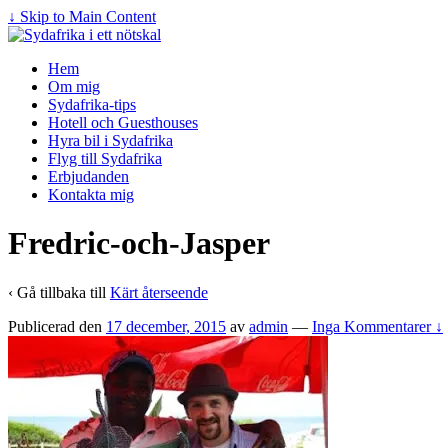
↓ Skip to Main Content
Hem
Om mig
Sydafrika-tips
Hotell och Guesthouses
Hyra bil i Sydafrika
Flyg till Sydafrika
Erbjudanden
Kontakta mig
Fredric-och-Jasper
‹ Gå tillbaka till
Kärt återseende
Publicerad den
17 december, 2015
av
admin
—
Inga Kommentarer ↓