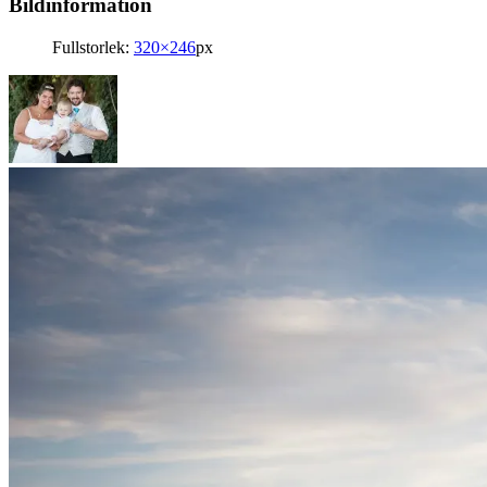
Bildinformation
Fullstorlek:
320×246
px