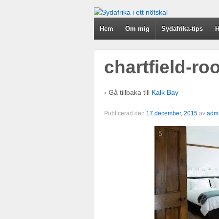
Hem
Om mig
Sydafrika-tips
H
chartfield-r
‹ Gå tillbaka till
Kalk Bay
Publicerad den
17 december, 2015
av
adm