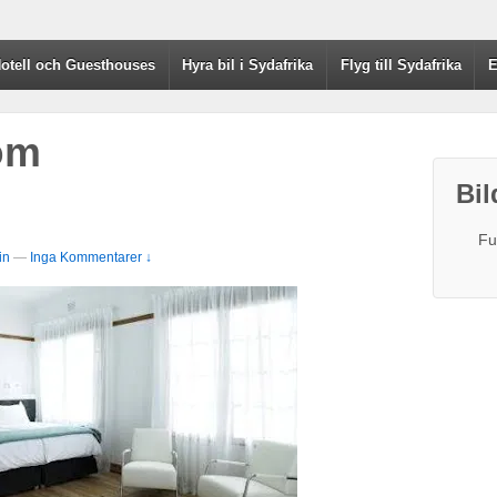
otell och Guesthouses
Hyra bil i Sydafrika
Flyg till Sydafrika
E
oom
Bil
Fu
in
—
Inga Kommentarer ↓