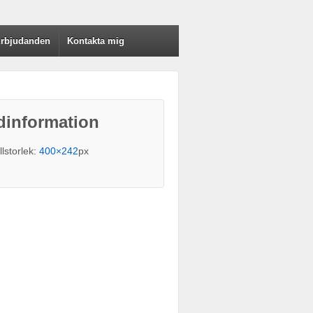
rbjudanden
Kontakta mig
dinformation
llstorlek:
400×242
px