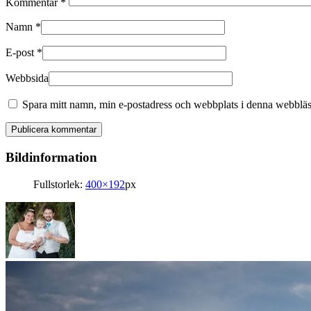
Kommentar
*
Namn
*
E-post
*
Webbsida
Spara mitt namn, min e-postadress och webbplats i denna webbläsa
Bildinformation
Fullstorlek:
400×192
px