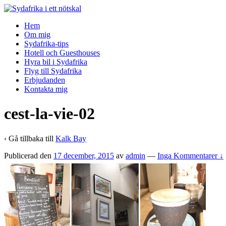
↓
Skip
Hem
to
Om mig
Main
Sydafrika-tips
Content
Hotell och Guesthouses
Hyra bil i Sydafrika
Flyg till Sydafrika
Erbjudanden
Kontakta mig
cest-la-vie-02
‹ Gå tillbaka till
Kalk Bay
Publicerad den
17 december, 2015
av
admin
—
Inga Kommentarer ↓