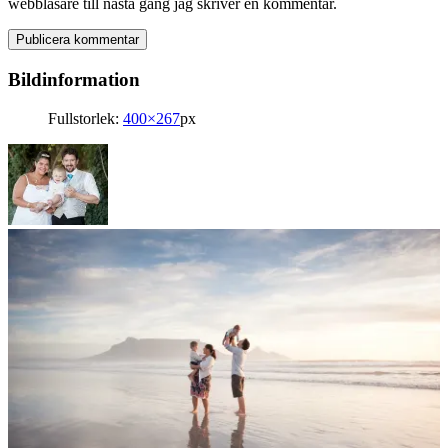
webbläsare till nästa gång jag skriver en kommentar.
Bildinformation
Fullstorlek:
400×267
px