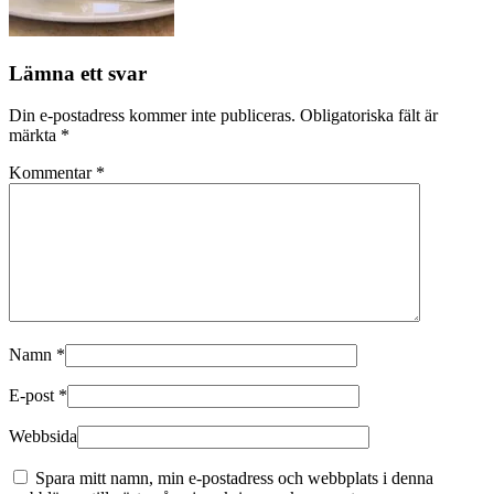
Lämna ett svar
Din e-postadress kommer inte publiceras.
Obligatoriska fält är
märkta
*
Kommentar
*
Namn
*
E-post
*
Webbsida
Spara mitt namn, min e-postadress och webbplats i denna