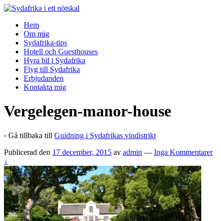
↓
Skip
Hem
to
Om mig
Main
Sydafrika-tips
Content
Hotell och Guesthouses
Hyra bil i Sydafrika
Flyg till Sydafrika
Erbjudanden
Kontakta mig
Vergelegen-manor-house
‹ Gå tillbaka till
Guidning i Sydafrikas vindistrikt
Publicerad den
17 december, 2015
av
admin
—
Inga Kommentarer
↓