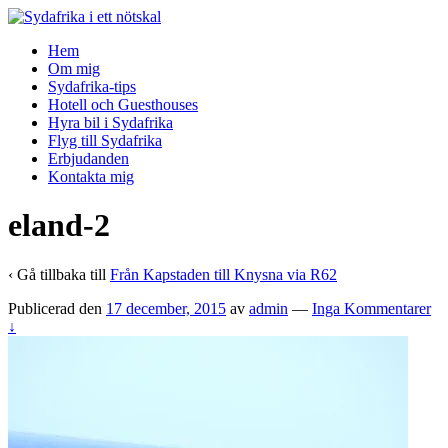
↓
Skip
Hem
to
Om mig
Main
Sydafrika-tips
Content
Hotell och Guesthouses
Hyra bil i Sydafrika
Flyg till Sydafrika
Erbjudanden
Kontakta mig
eland-2
‹ Gå tillbaka till
Från Kapstaden till Knysna via R62
Publicerad den
17 december, 2015
av
admin
—
Inga Kommentarer
↓